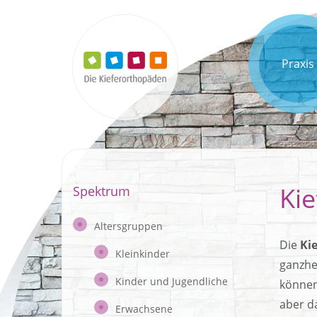
Praxis
Kie
Spektrum
Altersgruppen
Die
Ki
Kleinkinder
ganzhe
Kinder und Jugendliche
können
aber d
Erwachsene