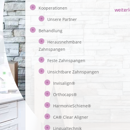
Kooperationen
weiter
Unsere Partner
Behandlung
Herausnehmbare
Zahnspangen
Feste Zahnspangen
Unsichtbare Zahnspangen
Invisalign®
Orthocaps®
HarmonieSchiene®
CA® Clear Aligner
Lingualtechnik